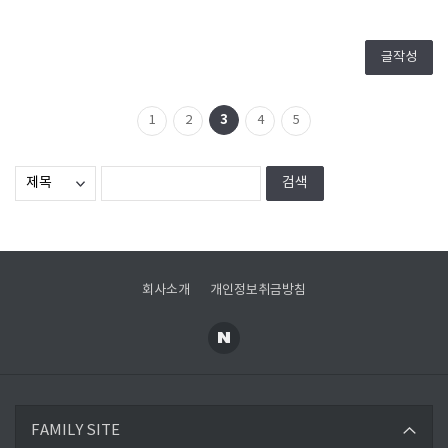
글작성
3
1
2
4
5
회사소개
개인정보취금방침
한국환경공단
FAMILY SITE