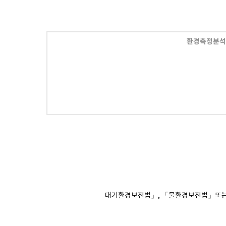
환경측정분석,
대기환경보전법」
,
「물환경보전법」
또