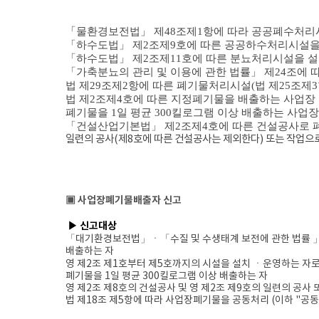
「
물환경보전법」 제
48
조제
1
항에 따라 공공폐수처리
「하수도법」 제
2
조제
9
호에 따른 공공하수처리시설을
「하수도법」 제
2
조제
11
호에 따른 분뇨처리시설을 
「가축분뇨의 관리 및 이용에 관한 법률」 제
24
조에 
법 제
29
조제
2
항에 따른 폐기물처리시설
(
법 제
25
조제
3
법 제
2
조제
4
호에 따른 지정폐기물을 배출하는 사업장
폐기물을
1
일 평균
300
킬로그램 이상 배출하는 사업장
「건설산업기본법」 제
2
조제
4
호에 따른 건설공사로 
일련의 공사
(
제
8
호에 따른 건설공사는 제외한다
)
또는 작업으
▣ 사업장폐기물배출자 신고
▶
신고대상
​
「대기환경보전법」ㆍ
「수질 및 수생태계 보전에 관한 법률
배출하는 자
영 제2조 제1호부터 제5호까지의 시설을 설치 ㆍ운영하는 자로
폐기물을 1일 평균 300킬로그램 이상 배출하는 자
영 제2조 제8호의 건설공사 및 영 제2조 제9호의 일련의 공사
법 제18조 제5항에 따라 사업장폐기물을 공동처리 (이하 "공동