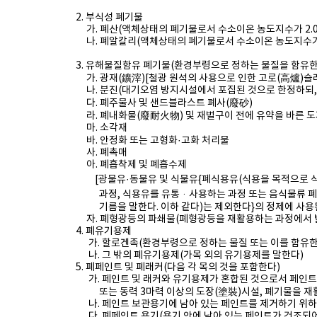
2. 부식성 폐기물
가. 폐산(액체상태의 폐기물로서 수소이온 농도지수가 2.0
나. 폐알칼리(액체상태의 폐기물로서 수소이온 농도지수가 1
3. 유해물질함유 폐기물(환경부령으로 정하는 물질을 함유한
가. 광재(鑛滓)[철광 원석의 사용으로 인한 고로(高爐)슬래그
나. 분진(대기오염 방지시설에서 포집된 것으로 한정하되,
다. 폐주물사 및 샌드블라스트 폐사(廢砂)
라. 폐내화물(廢耐火物) 및 재벌구이 전에 유약을 바른 도
마. 소각재
바. 안정화 또는 고형화·고화 처리물
사. 폐촉매
아. 폐흡착제 및 폐흡수제
[광물유·동물유 및 식물유
{폐식용유(식용을 목적으로 
과정, 식용유를 유통ᆞ사용하는 과정 또는 음식물류 폐
기름을 말한다. 이하 같다)는 제외한다}의 정제에 사용된
자. 폐형광등의 파쇄물(폐형광등을 재활용하는 과정에서 
4. 폐유기용제
가. 할로겐족(환경부령으로 정하는 물질 또는 이를 함유한
나. 그 밖의 폐유기용제(가목 외의 유기용제를 말한다)
5. 폐페인트 및 폐래커(다음 각 목의 것을 포함한다)
가. 페인트 및 래커와 유기용제가 혼합된 것으로서 페인트 및
또는 동력 3마력 이상의 도장(塗裝)시설, 폐기물을
재
나. 페인트 보관용기에 남아 있는 페인트를 제거하기 위하
다. 폐페인트 용기(용기 안에 남아 있는 페인트가 건조되어