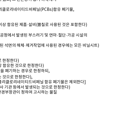
 폴리클로리네이티드비
페닐(PCBs)함유 폐기물,
상 함유된 제품·
설비(뿜칠로 사용된 것은 포함한다)
 공정에서 발생된
부스러기 및 연마·절단·가공 시설의
 석면의 해체·제
거작업에 사용된 경우에는 모든 비닐시트)
 한정한다)
상 함유한 것으로 한
정한다)
을 폐기하는 경우로
한정하되,
는 것으로
한정한다),
폴리클
로리네이티드비페닐 함유 폐기물은 제외한다]
사 기관 등에서 발
생되는 것으로 한정한다)
 환경부장관이 정하
여 고시하는 물질