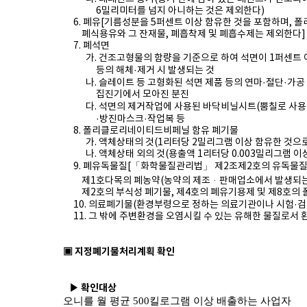
6밀리미터를 넘지 아니하는 것은 제외한다)
6. 폐유[기름성분을 5퍼센트 이상 함유한 것을 포함하며,
폐식용유와 그 잔재물, 폐흡착제 및 폐흡수제는 제
외한다]
7. 폐석면
가. 건조고형물의 함량을 기준으로 하여 석면이 1퍼센트 이
등의 해체·제거 시 발생되는 것
나. 슬레이트 등 고형화된 석면 제품 등의 연마·절단·가공
집진기에서 모아진 분진
다. 석면의 제거작업에 사용된 바닥비닐시트(뿜칠로 사용된
·방진마스크·작업복 등
8. 폴리클로리네이티드비페닐 함유 폐기물
가. 액체상태의 것(1리터당 2밀리그램 이상 함유한 것으로
나. 액체상태 외의 것(용출액 1리터당 0.003밀리그램 이
9. 폐유독물질[「화학물질관리법」 제2조제2호의 유독물질
제1호다목의 폐농약(농약의 제조ᆞ판매업소에서 발생되
제2호의 부식성 폐기물, 제4호의 폐유기용제 및 제8호의 
10. 의료폐기물(환경부령으로 정하는 의료기관이나 시험·검
11. 그 밖에 주변환경을 오염시킬 수 있는 유해한 물질로서
▣ 지정폐기물처리계획 확인
▶
확인대상
오니를 월 평균 500킬로그램 이상 배출하는 사업자