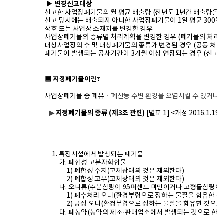
▶
변경신고대상
​
신고한 사업장폐기물의 월 평균 배출량 (전년도 1년간 배출량을 
신고 당시에는 배출되지 아니한 사업장폐기물이 1일 평균 300
상호 또는 사업장 소재지를 변경한 경우
사업장폐기물의 종류별 처리계획을 변경한 경우 (폐기물의 처
대상사업장의 수 및 대상폐기물의 종류가 변경된 경우 (공동 
폐기물이 발생되는 공사기간이 3개월 이상 연장되는 경우 (신
▣ 지정폐기물이란?
사업장폐기물 중 폐유
ㆍ폐산등 주변 환경을 오염시킬 수 있거나
▶
지정폐기물의 종류 (제3조 관련)
[별표 1] <개정 2016.1.1
1. 특정시설에서 발생되는 폐기물
가. 폐합성 고분자화합물
1) 폐합성 수지(고체상태의 것은 제외한다)
2) 폐합성 고무(고체상태의 것은 제외한다)
나. 오니류(수분함량이 95퍼센트 미만이거나 고형물함량이
1) 폐수처리 오니(환경부령으로 정하는 물질을 함유한 것
2) 공정 오니(환경부령으로 정하는 물질을 함유한 것으로
다. 폐농약(농약의 제조·판매업소에서 발생되는 것으로 한