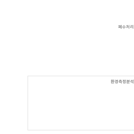
폐수처리
환경측정분석,