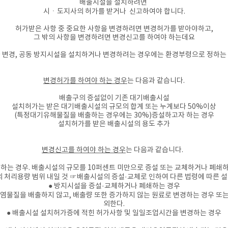
배출시설을 설치하려면
시
ㆍ도지사의
허가를 받거나 신고하여야 합니다.
허가받은 사항 중 중요한 사항을 변경하려면 변경허가를 받아야하고,
그 밖의 사항을 변경하려면 변경신고를 하여야 하는데요​
 변경, 공동 방지시설을 설치하거나 변경하려는 경우에는 환경부령으로 정하는
변경허가를 하여야 하는 경우
는 다음과 같습니다.
배출구의 증설없이
기존 대기배출시설
설치허가는 받은 대기배출시설의 규모의 합계 또는 누계보다 50%이상
(특정대기유해물질을 배출하는 경우에는 30%)증설하고자 하는 경우
설치허가를 받은 배출시설의 용도 추가
변경신고를 하여야 하는 경우
는 다음과 같습니다.
하는 경우. 배출시설의 규모를
10퍼센트 미만으로 증설 또는 교체하거나 폐쇄
처리용량 범위 내일 것 ☞배출시설의 증설·교체로 인하여 다른 법령에 따른 설
● 방지시설을 증설·교체하거나 폐쇄하는 경우​
기오염물질을 배출하지 않고, 배출량 또한 증가하지 않는 원료로 변경하는 경우 또
외한다.
​● 배출시설 설치허가증에 적힌 허가사항 및 일일조업시간을 변경하는 경우