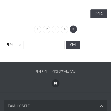
글작성
5
1
2
3
4
회사소개
개인정보취금방침
한국환경공단
FAMILY SITE