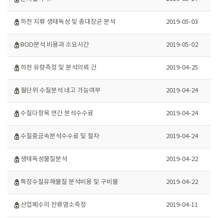
하천 지류 생태독성 및 총대장균 분석
2019-05-03
BOD분석 비용과 소요시간
2019-05-02
하천 유량측정 및 분석의뢰 건
2019-04-25
월단위 수질분석 네고 가능여부
2019-04-24
수질다항목 연간 분석수수료
2019-04-24
수질중금속분석수수료 및 절차
2019-04-24
생태독성물질분석
2019-04-22
특정수질유해물질 분석비용 및 구비물
2019-04-22
산업폐수의 잔류염소측정
2019-04-11